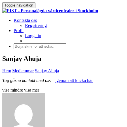
Toggle navigation
Kontakta oss
Registrering
Profil
Logga in
Sanjay Ahuja
Hem
Medlemmar
Sanjay Ahuja
Tag gärna kontakt med oss
genom att klicka här
visa mindre
visa mer